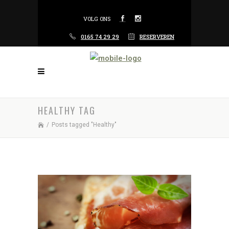
VOLG ONS
0165 74 29 29
RESERVEREN
HEALTHY TAG
/
Posts tagged "Healthy"