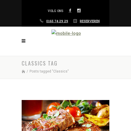
VOLG ONS
0165 74 29 29
RESERVEREN
CLASSICS TAG
/
Posts tagged "Classics"