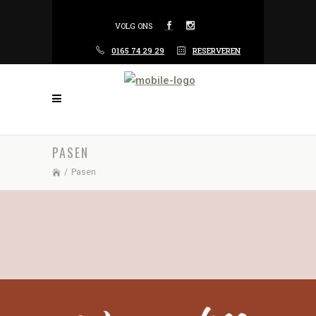
VOLG ONS
0165 74 29 29
RESERVEREN
PASEN
/
Pasen